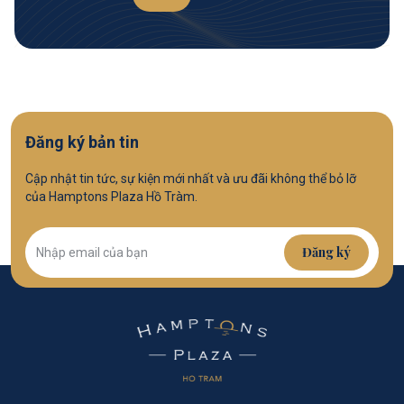
Đăng ký bản tin
Cập nhật tin tức, sự kiện mới nhất và ưu đãi không thể bỏ lỡ
của Hamptons Plaza Hồ Tràm.
Đăng ký