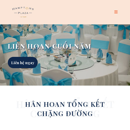
LIÊN HOAN CUỐI NĂM
Liên hệ ngay
HÂN HOAN TỔNG KẾT
HÂN HOAN TỔNG KẾT
CHẶNG ĐƯỜNG
CHẶNG ĐƯỜNG